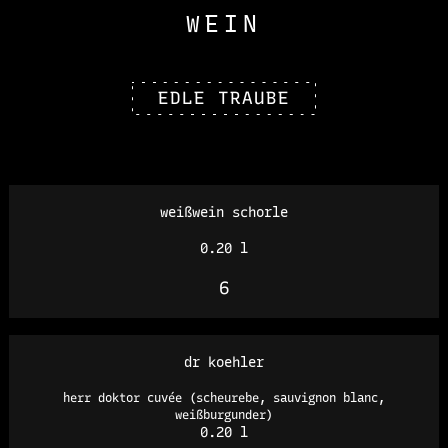
WEIN
EDLE TRAUBE
weißwein schorle
0.20 l
6
dr koehler
herr doktor cuvée (scheurebe, sauvignon blanc,
weißburgunder)
0.20 l