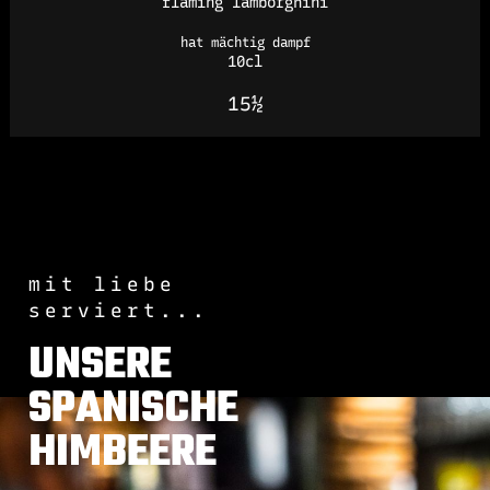
flaming lamborghini
hat mächtig dampf
10cl
15½
mit liebe
serviert...
UNSERE
SPANISCHE
HIMBEERE