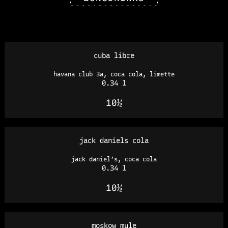
cuba libre
havana club 3a, coca cola, limette
0.34 l
10½
jack daniels cola
jack daniel‘s, coca cola
0.34 l
10½
moskow mule