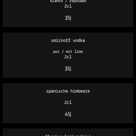
blanco / reposado
2cl
3½
smirnoff vodka
pur / mit lime
2cl
3½
spanische himbeere
2cl
4½