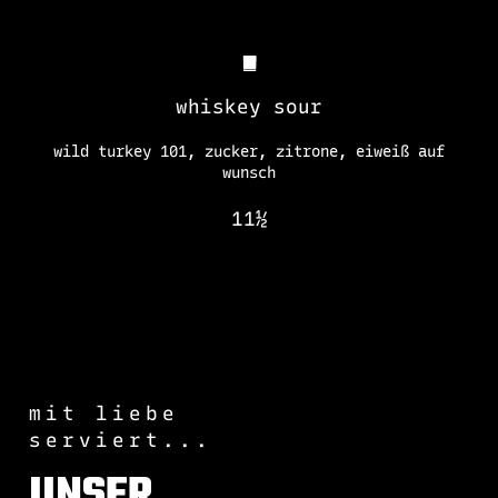
whiskey sour
wild turkey 101, zucker, zitrone, eiweiß auf
wunsch
11½
mit liebe
serviert...
UNSER