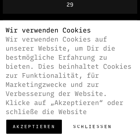
29
lillet wild berry
Wir verwenden Cookies
Wir verwenden Cookies auf
0.34 l
unserer Website, um Dir die
8
bestmögliche Erfahrung zu
bieten. Dies beinhaltet Cookies
zur Funktionalität, für
sarti spritz
Marketingzwecke und zur
0.34 l
Verbesserung der Website.
8
Klicke auf „Akzeptieren“ oder
schließe die Website
AKZEPTIEREN
SCHLIESSEN