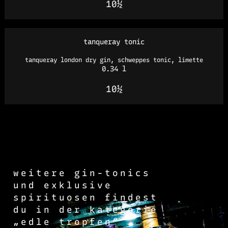
10½
tanqueray tonic
tanqueray london dry gin, schweppes tonic, limette
0.34 l
10½
weitere gin-tonics
und exklusive
spirituosen findest
du in der kategorie
„edle tropfen“