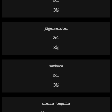
2cl
3½
jägermeister
2cl
3½
sambuca
2cl
3½
sierra tequila