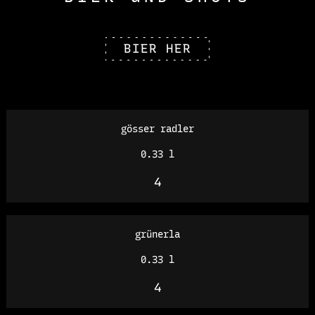
BIER HER
gösser radler
0.33 l
4
grünerla
0.33 l
4