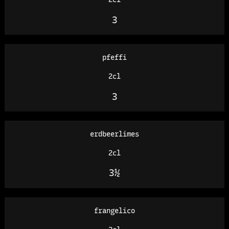
3
pfeffi
2cl
3
erdbeerlimes
2cl
3½
frangelico