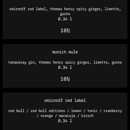
smirnoff red label, thomas henry spicy ginger, limette,
gurke
0.34 l
10½
munich mule
tanqueray gin, thomas henry spicy ginger, limette, gurke
0.34 l
10½
smirnoff red label
red bull / red bull editions / lemon / tonic / cranberry
/ orange / maracuja / kirsch
0.34 l