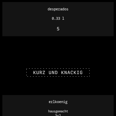
desperados
0.33 l
5
KURZ UND KNACKIG
erlkoenig
hausgemacht
2cl